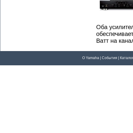
Оба усилите
обеспечивае
Ватт на кана
О Yamaha
|
События
|
Катало